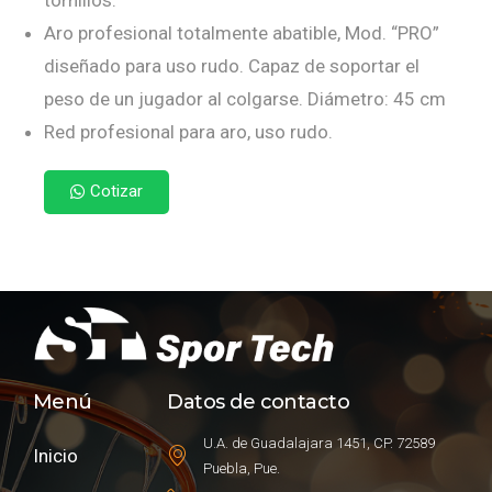
tornillos.
Aro profesional totalmente abatible, Mod. “PRO”
diseñado para uso rudo. Capaz de soportar el
peso de un jugador al colgarse. Diámetro: 45 cm
Red profesional para aro, uso rudo.
Cotizar
Menú
Datos de contacto
U.A. de Guadalajara 1451, CP. 72589
Inicio
Puebla, Pue.