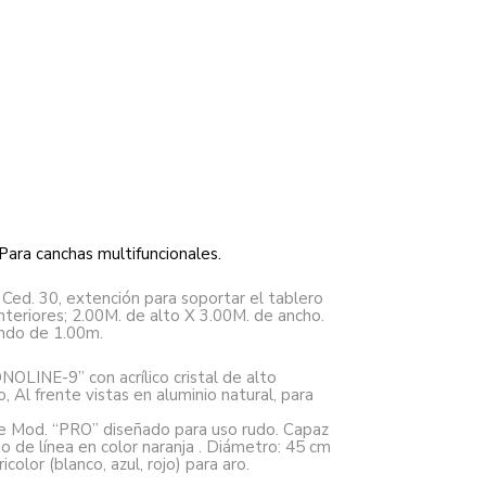
 Para canchas multifuncionales.
 Ced. 30, extención para soportar el tablero
teriores; 2.00M. de alto X 3.00M. de ancho.
ondo de 1.00m.
LINE-9” con acrílico cristal de alto
Al frente vistas en aluminio natural, para
e Mod. “PRO” diseñado para uso rudo. Capaz
o de línea en color naranja . Diámetro: 45 cm
olor (blanco, azul, rojo) para aro.