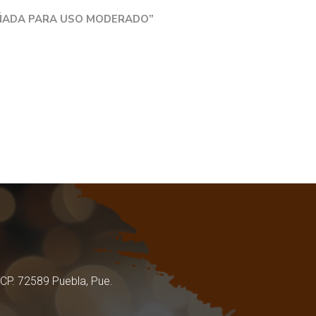
EÑADA PARA USO MODERADO”
 CP. 72589 Puebla, Pue.