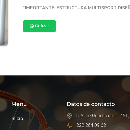
“IMPORTANTE: ESTRUCTURA MULTISPORT DIS
Cotizar
Menú
Datos de contacto
U.A. de Guadalajara 1451,
Inicio
222 264 09 62