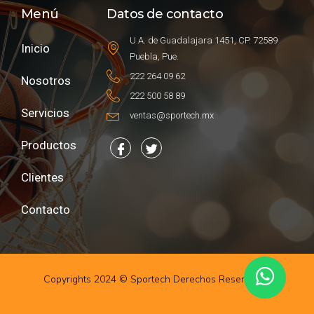
Menú
Datos de contacto
U.A. de Guadalajara 1451, CP. 72589
Inicio
Puebla, Pue.
222 264 09 62
Nosotros
222 500 58 89
Servicios
ventas@sportech.mx
Productos
Clientes
Contacto
Copyrights 2024 © Sportech Derechos Reservados