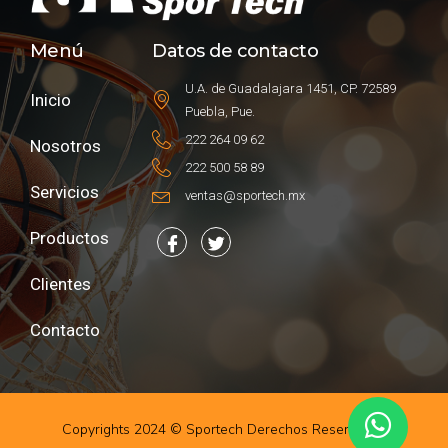
Menú
Datos de contacto
U.A. de Guadalajara 1451, CP. 72589
Inicio
Puebla, Pue.
222 264 09 62
Nosotros
222 500 58 89
Servicios
ventas@sportech.mx
Productos
Clientes
Contacto
Copyrights 2024 © Sportech Derechos Reservados