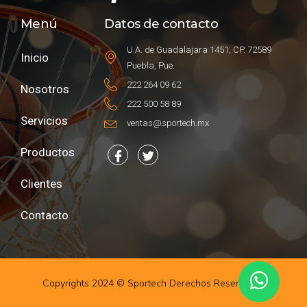
Menú
Datos de contacto
U.A. de Guadalajara 1451, CP. 72589
Inicio
Puebla, Pue.
222 264 09 62
Nosotros
222 500 58 89
Servicios
ventas@sportech.mx
Productos
Clientes
Contacto
Copyrights 2024 © Sportech Derechos Reservados