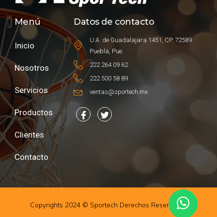
Menú
Datos de contacto
U.A. de Guadalajara 1451, CP. 72589
Inicio
Puebla, Pue.
222 264 09 62
Nosotros
222 500 58 89
Servicios
ventas@sportech.mx
Productos
Clientes
Contacto
Copyrights 2024 © Sportech Derechos Reservados