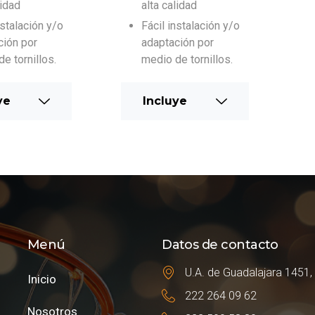
lidad
alta calidad
nstalación y/o
Fácil instalación y/o
ción por
adaptación por
e tornillos.
medio de tornillos.
ye
Incluye
Menú
Datos de contacto
U.A. de Guadalajara 1451,
Inicio
222 264 09 62
Nosotros