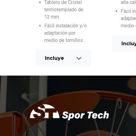
Tablero de Cristal
alta ca
termotemplado de
Fácil i
12 mm
adapta
Fácil instalación y/o
medio d
adaptación por
medio de tornillos.
Inclu
Incluye