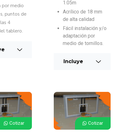
1.05m
n por medio
Acrílico de 18 mm
os, puntos de
de alta calidad
 las 4
Fácil instalación y/o
el tablero.
adaptación por
medio de tornillos.
ye
Incluye
Cotizar
Cotizar