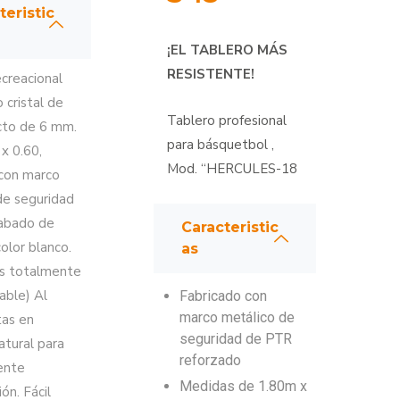
teristic
¡EL TABLERO MÁS
RESISTENTE!
creacional
o cristal de
Tablero profesional
cto de 6 mm.
para básquetbol ,
x 0.60,
Mod. “HERCULES-18
 con marco
de seguridad
cabado de
Caracteristic
color blanco.
as
es totalmente
able) Al
Fabricado con
marco metálico de
tas en
seguridad de PTR
atural para
reforzado
ente
Medidas de 1.80m x
ón. Fácil