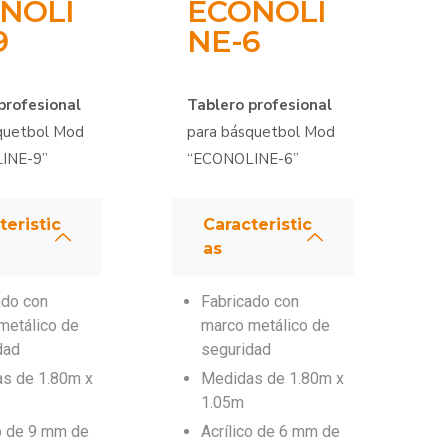
NOLI
ECONOLI
9
NE-6
profesional
Tablero profesional
quetbol Mod
para básquetbol Mod
INE-9”
“ECONOLINE-6”
teristic
Caracteristic
as
ado con
Fabricado con
metálico de
marco metálico de
dad
seguridad
s de 1.80m x
Medidas de 1.80m x
1.05m
co de 9 mm de
Acrílico de 6 mm de