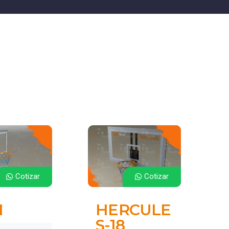
Cotizar
Cotizar
I
HERCULE
S-18