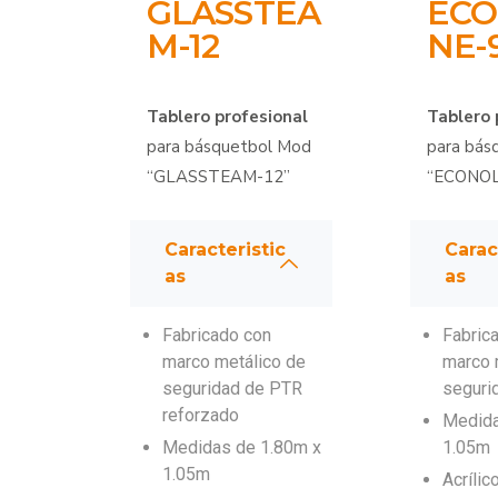
GLASSTEA
ECO
M-12
NE-
Tablero profesional
Tablero 
para básquetbol Mod
para bás
“GLASSTEAM-12”
“ECONOL
Caracteristic
Carac
as
as
Fabricado con
Fabric
marco metálico de
marco 
seguridad de PTR
seguri
reforzado
Medida
Medidas de 1.80m x
1.05m
1.05m
Acríli