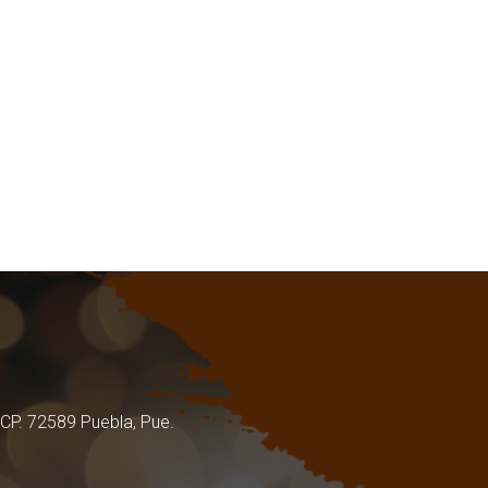
 CP. 72589 Puebla, Pue.